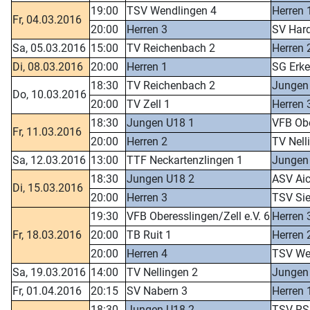
19:00
TSV Wendlingen 4
Herren 
Fr, 04.03.2016
20:00
Herren 3
SV Hard
Sa, 05.03.2016
15:00
TV Reichenbach 2
Herren 
Di, 08.03.2016
20:00
Herren 1
SG Erke
18:30
TV Reichenbach 2
Jungen
Do, 10.03.2016
20:00
TV Zell 1
Herren 
18:30
Jungen U18 1
VFB Obe
Fr, 11.03.2016
20:00
Herren 2
TV Nell
Sa, 12.03.2016
13:00
TTF Neckartenzlingen 1
Jungen
18:30
Jungen U18 2
ASV Ai
Di, 15.03.2016
20:00
Herren 3
TSV Si
19:30
VFB Oberesslingen/Zell e.V. 6
Herren 
Fr, 18.03.2016
20:00
TB Ruit 1
Herren 
20:00
Herren 4
TSV We
Sa, 19.03.2016
14:00
TV Nellingen 2
Jungen
Fr, 01.04.2016
20:15
SV Nabern 3
Herren 
18:30
Jungen U18 2
TSV RSK