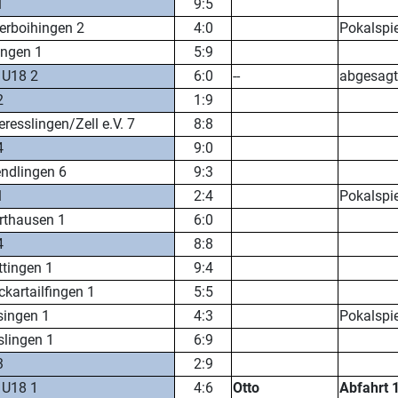
1
9:5
erboihingen 2
4:0
Pokalspie
ingen 1
5:9
 U18 2
6:0
--
abgesagt
2
1:9
resslingen/Zell e.V. 7
8:8
4
9:0
ndlingen 6
9:3
1
2:4
Pokalspie
rthausen 1
6:0
4
8:8
tingen 1
9:4
kartailfingen 1
5:5
singen 1
4:3
Pokalspie
lingen 1
6:9
3
2:9
 U18 1
4:6
Otto
Abfahrt 