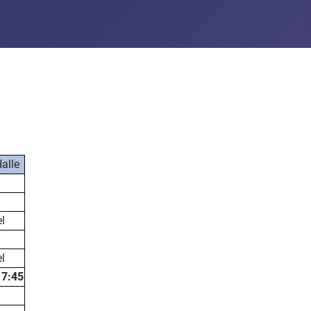
alle
l
l
17:45