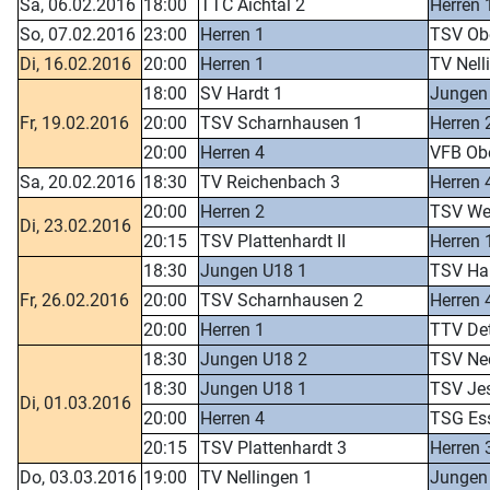
Sa, 06.02.2016
18:00
TTC Aichtal 2
Herren 
So, 07.02.2016
23:00
Herren 1
TSV Ob
Di, 16.02.2016
20:00
Herren 1
TV Nell
18:00
SV Hardt 1
Jungen
Fr, 19.02.2016
20:00
TSV Scharnhausen 1
Herren 
20:00
Herren 4
VFB Obe
Sa, 20.02.2016
18:30
TV Reichenbach 3
Herren 
20:00
Herren 2
TSV We
Di, 23.02.2016
20:15
TSV Plattenhardt II
Herren 
18:30
Jungen U18 1
TSV Ha
Fr, 26.02.2016
20:00
TSV Scharnhausen 2
Herren 
20:00
Herren 1
TTV Det
18:30
Jungen U18 2
TSV Nec
18:30
Jungen U18 1
TSV Je
Di, 01.03.2016
20:00
Herren 4
TSG Ess
20:15
TSV Plattenhardt 3
Herren 
Do, 03.03.2016
19:00
TV Nellingen 1
Jungen