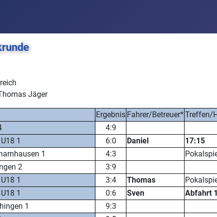
krunde
reich
i Thomas Jäger
Ergebnis
Fahrer/Betreuer*
Treffen/H
4
4:9
 U18 1
6:0
Daniel
17:15
harnhausen 1
4:3
Pokalspie
ngen 2
3:9
 U18 1
3:4
Thomas
Pokalspie
 U18 1
0:6
Sven
Abfahrt 
hingen 1
9:3