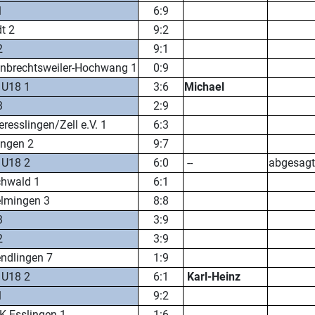
1
6:9
t 2
9:2
2
9:1
nbrechtsweiler-Hochwang 1
0:9
 U18 1
3:6
Michael
3
2:9
resslingen/Zell e.V. 1
6:3
ingen 2
9:7
 U18 2
6:0
--
abgesagt
chwald 1
6:1
elmingen 3
8:8
3
3:9
2
3:9
ndlingen 7
1:9
 U18 2
6:1
Karl-Heinz
1
9:2
 Esslingen 1
1:6