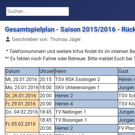
Suchen ...
Gesamtspielplan - Saison 2015/2016 - Rüc
Details
Geschrieben von:
Thomas Jäger
* Telefonnummern und weitere Infos findet ihr im internen Be
** Es fehlen noch Fahrer oder Betreuer. Bitte meldet Euch be
Datum
Uhrzeit
Heim
Gast
Mi, 20.01.2016
20:15
TSV RSK Esslingen 2
Herren 
Mo, 25.01.2016
18:00
SKV Unterensingen 1
Jungen
Di, 26.01.2016
20:00
Herren 2
TSV Sc
Fr, 29.01.2016
20:00
Herren 4
TSV Kö
Do. 04.02.2016
18:45
TV Nellingen 1
Jungen
18:45
TV Bissingen 1
Jungen
Fr, 05.02.2016
20:00
Herren 2
FV Ploc